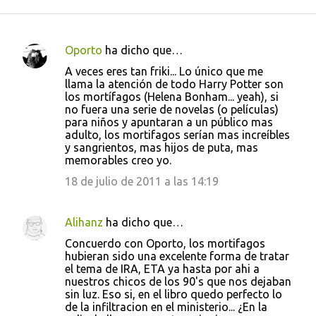
Oporto
ha dicho que…
C
A veces eres tan friki... Lo único que me
o
llama la atención de todo Harry Potter son
los mortífagos (Helena Bonham... yeah), si
m
no fuera una serie de novelas (o películas)
e
para niños y apuntaran a un público mas
adulto, los mortifagos serían mas increíbles
n
y sangrientos, mas hijos de puta, mas
t
memorables creo yo.
a
18 de julio de 2011 a las 14:19
r
i
Alihanz
ha dicho que…
o
Concuerdo con Oporto, los mortifagos
s
hubieran sido una excelente forma de tratar
el tema de IRA, ETA ya hasta por ahi a
nuestros chicos de los 90's que nos dejaban
sin luz. Eso si, en el libro quedo perfecto lo
de la infiltracion en el ministerio... ¿En la