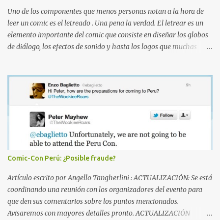
Uno de los componentes que menos personas notan a la hora de
leer un comic es el letreado . Una pena la verdad. El letrear es un
elemento importante del comic que consiste en diseñar los globos
de diálogo, los efectos de sonido y hasta los logos que muchas
veces vemos en las portadas de comics. En otras palabras, se trata
de dar voz a los personajes dibujados . Sin embargo, muy pocas
veces se alaba el trabajo de la persona a cargo. El letreado es un
arte oculto , es cierto, pero uno que siempre es bueno recordar. Uno
de los artistas mundialmente conocidos en esta área es Todd Klein
. Klein en caso se pregunten, es uno de los mejores que hay. El
hombre ha trabajado directamente con personas como Frank
Miller, Alan Moore, Neil Gaiman, Grant Morrison y Alex Ross. Ha
ganado 14 premios Eisner (el Oscar de los comics) y ocho premios
Comic-Con Perú: ¿Posible fraude?
Harvey. Klein no solo dibuja globos y pone letras dentro. Le da una
nueva perspectiva a todo, enfocándose en diseño y creando tonos
Artículo escrito por Angello Tangherlini : ACTUALIZACIÓN: Se está
de voz y acentos solo con di...
coordinando una reunión con los organizadores del evento para
que den sus comentarios sobre los puntos mencionados.
Avisaremos con mayores detalles pronto. ACTUALIZACIÓN