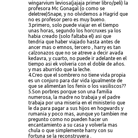
wingarvium leviosa(jajaja primer libro/peli) la
profesora Mc Gonagal (o como se
deletree)Snape, y no olvidemos a Hagrid que
no es profesor pero es muy bueno.
3.primero, solo puede viajar en el tiempo
unas horas, segundo los horcruxes ya los
habia creado (solo faltaba el) asi que
tendria que haber viajado hasta antes de
ancer mas o emnos, tercero , harry es tan
calzonazos que no se atreve a decir avada
kedavra, y cuarto, no puede ir adelante en el
tiempo asi ek volveria con el doble de años.
y mas aburrido que la leche.
4.Creo que el sombrero no tiene vida propia
es un conjuro para dar vida igualmente de
que se alimentan los fenix o los vasiliscos??
5.Son porbres porque son una familia
numerosa, la madre no trabaja y el padre
trabaja por una miseria en el ministerio que
le da para pagar a sus hijos en hogwards y
rumania y poco mas, aunque yo tambien me
pregunto como no pueden hacer un
encantamiento a su casa y volverla mas
chula o que simplemente harry con su
fortuna se la reconstruyera .