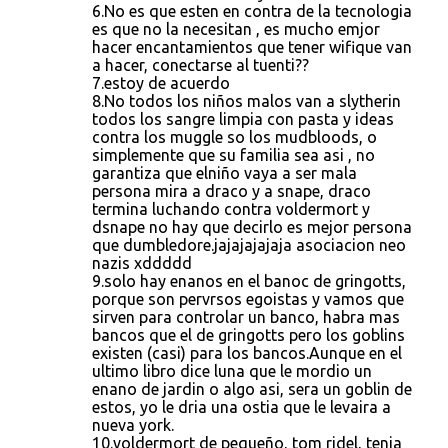
6.No es que esten en contra de la tecnologia
es que no la necesitan , es mucho emjor
hacer encantamientos que tener wifique van
a hacer, conectarse al tuenti??
7.estoy de acuerdo
8.No todos los niños malos van a slytherin
todos los sangre limpia con pasta y ideas
contra los muggle so los mudbloods, o
simplemente que su familia sea asi , no
garantiza que elniño vaya a ser mala
persona mira a draco y a snape, draco
termina luchando contra voldermort y
dsnape no hay que decirlo es mejor persona
que dumbledore.jajajajajaja asociacion neo
nazis xddddd
9.solo hay enanos en el banoc de gringotts,
porque son pervrsos egoistas y vamos que
sirven para controlar un banco, habra mas
bancos que el de gringotts pero los goblins
existen (casi) para los bancos.Aunque en el
ultimo libro dice luna que le mordio un
enano de jardin o algo asi, sera un goblin de
estos, yo le dria una ostia que le levaira a
nueva york.
10.voldermort de pequeño, tom ridel, tenia